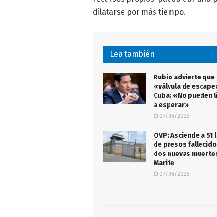
dilatarse por más tiempo.
Lea también
Rubio advierte que
«válvula de escape
Cuba: «No pueden l
a esperar»
07/08/2026
OVP: Asciende a 51 l
de presos fallecido
dos nuevas muertes
Marite
07/08/2026