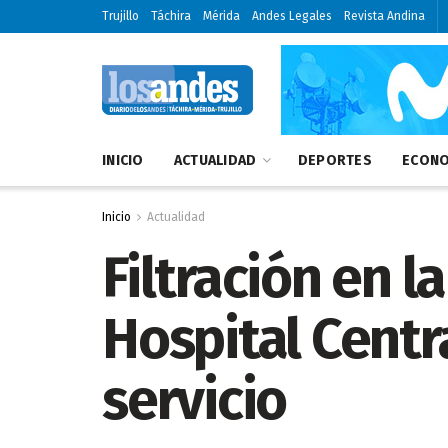
Trujillo
Táchira
Mérida
Andes Legales
Revista Andina
INICIO
ACTUALIDAD
DEPORTES
ECONO
Inicio
Actualidad
Filtración en l
Hospital Centra
servicio