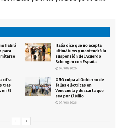
 no habrá
Italia dice que no acepta
» para
ultimátums y mantendrá la
imitarse
suspensión del Acuerdo
Schengen con España
07/08/2026
a cifra
ONG culpa al Gobierno de
s tras
fallas eléctricas en
 en El
Venezuela y descarta que
sea por El Niño
07/08/2026