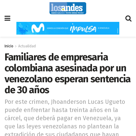
Inicio
Actualidad
Familiares de empresaria
colombiana asesinada por un
venezolano esperan sentencia
de 30 años
Por este crimen, Jhoanderson Lucas Ugueto
puede enfrentar hasta treinta años en la
cárcel, que deberá pagar en Venezuela, ya
que las leyes venezolanas no plantean la
extradición de sus ciudadanos que hayan