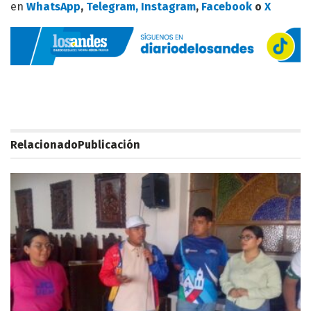
en
WhatsApp
,
Telegram,
Instagram
,
Facebook
o
X
Relacionado
Publicación