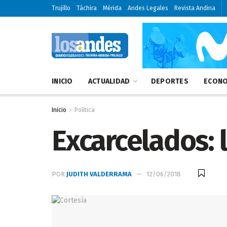
Trujillo
Táchira
Mérida
Andes Legales
Revista Andina
INICIO
ACTUALIDAD
DEPORTES
ECONO
Inicio
Política
Excarcelados: 
POR
JUDITH VALDERRAMA
12/06/2018