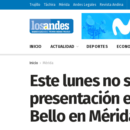
Trujillo
Táchira
Mérida
Andes Legales
Revista Andina
INICIO
ACTUALIDAD
DEPORTES
ECONO
Inicio
Mérida
Este lunes no s
presentación e
Bello en Mérid