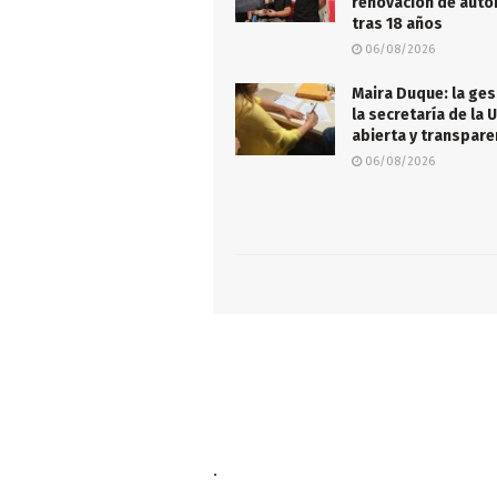
renovación de auto
tras 18 años
06/08/2026
Maira Duque: la ges
la secretaría de la 
abierta y transpare
06/08/2026
.