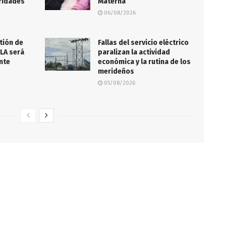
ridades
Materna
06/08/2026
tión de
Fallas del servicio eléctrico
ULA será
paralizan la actividad
nte
económica y la rutina de los
merideños
05/08/2026