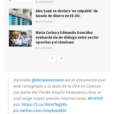
06/08/2026
Alex Saab se declara ‘no culpable’ de
lavado de dinero en EE.UU.
24/07/2026
María Corina y Edmundo González
evaluarán vía de diálogo entre sector
opositor y el chavismo
14/07/2026
Diputada
@delsasolorzano
lee el documento que
será consignado a la sede de la OEA en Caracas
por parte del Frente Amplio Venezuela Libre, el
cual exige mayor presión internacional.
#EnVIVO
por:
https://t.co/AVmlTegXK4
pic.twitter.com/m5qkuoS85C