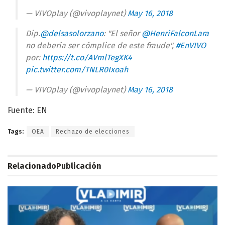
— VIVOplay (@vivoplaynet)
May 16, 2018
Dip.
@delsasolorzano
: "El señor
@HenriFalconLara
no debería ser cómplice de este fraude",
#EnVIVO
por:
https://t.co/AVmlTegXK4
pic.twitter.com/TNLR0Ixoah
— VIVOplay (@vivoplaynet)
May 16, 2018
Fuente: EN
Tags:
OEA
Rechazo de elecciones
Relacionado
Publicación