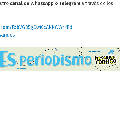
estro
canal de WhatsApp o Telegram
a través de los
pp.com/FxbVGD5gQwi0xAKKWW4fEd
osandes