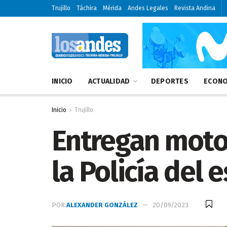
Trujillo
Táchira
Mérida
Andes Legales
Revista Andina
INICIO
ACTUALIDAD
DEPORTES
ECONO
Inicio
Trujillo
Entregan motos
la Policía del e
POR
ALEXANDER GONZÁLEZ
20/09/2023