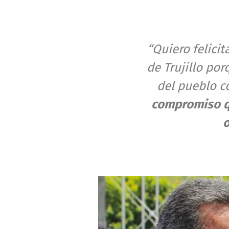
“Quiero felicit
de Trujillo po
del pueblo c
compromiso qu
o