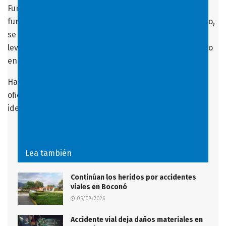
Funcionarios del Cuerpo del Cicpc, así como
funcionarios de otros cuerpos de seguridad del Estado,
se encuentran en el lugar donde se debe realizar el
levantamiento del cuerpo, lo que genera fuerte retraso
en la vía.
Hasta el momento no ha habido un pronunciamiento
oficial sobre los hechos ocurridos y se desconoce la
identidad de la víctima.
Lea también
Continúan los heridos por accidentes
viales en Boconó
05/08/2026
Accidente vial deja daños materiales en