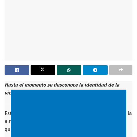
Hasta el momento se desconoce la identidad de la
víctima
Este viernes fue encontrado en el puente 5 de Julio de la
autopista Francisco Fajardo el cadáver amarrado y
quemado de una mujer.