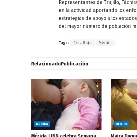
Representantes de Trujillo, Táchir
en la actividad aportando los enfo
estrategias de apoyo a los estado
del mayor número de población mi
Tags:
Cruz Roja
Mérida
Relacionado
Publicación
MÉRIDA
MÉRIDA
Mérida | INN celebra Semana
Maira Duque