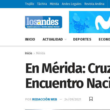
Trujillo
Táchira
Mérida
Andes Legales
Revista Andina
INICIO
ACTUALIDAD
DEPORTES
ECONO
Inicio
Mérida
En Mérida: Cruz
Encuentro Nac
POR
REDACCIÓN WEB
24/09/2021