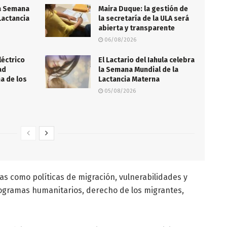
ra Semana
Maira Duque: la gestión de
Lactancia
la secretaría de la ULA será
abierta y transparente
06/08/2026
léctrico
El Lactario del Iahula celebra
ad
la Semana Mundial de la
na de los
Lactancia Materna
05/08/2026
s como políticas de migración, vulnerabilidades y
rogramas humanitarios, derecho de los migrantes,