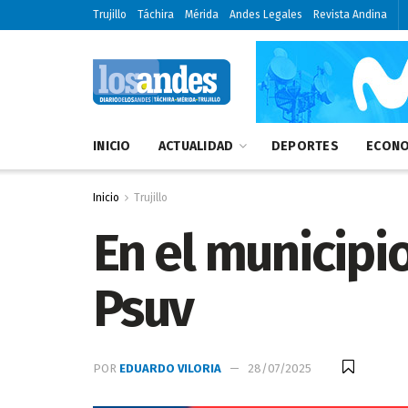
Trujillo
Táchira
Mérida
Andes Legales
Revista Andina
INICIO
ACTUALIDAD
DEPORTES
ECONO
Inicio
Trujillo
En el municipi
Psuv
POR
EDUARDO VILORIA
28/07/2025