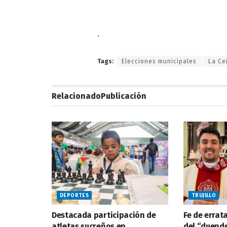
.
Tags:
Elecciones municipales
La Ce
Relacionado
Publicación
DEPORTES
TRUJILLO
Destacada participación de
Fe de errat
atletas sucreños en
del “duende