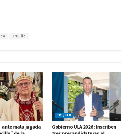
iba
Trujillo
TRUJILLO
a ante mala jugada
Gobierno ULA 2026: Inscriben
cillo” de la
tres precandidaturas al