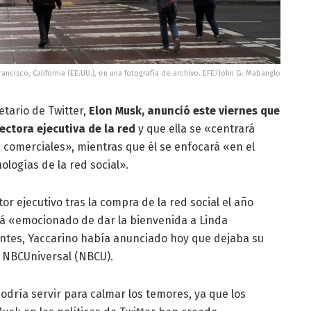
rancisco, California (EE.UU.), en una fotografía de archivo. EFE/John G. Mabanglo
etario de Twitter,
Elon Musk, anunció este viernes que
ectora ejecutiva de la red
y que ella se «centrará
 comerciales», mientras que él se enfocará «en el
logías de la red social».
r ejecutivo tras la compra de la red social el año
stá «emocionado de dar la bienvenida a Linda
antes, Yaccarino había anunciado hoy que dejaba su
e NBCUniversal (NBCU).
 podría servir para calmar los temores, ya que los