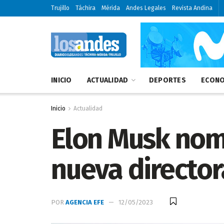
Trujillo
Táchira
Mérida
Andes Legales
Revista Andina
INICIO
ACTUALIDAD
DEPORTES
ECONO
Inicio
Actualidad
Elon Musk nom
nueva director
POR
AGENCIA EFE
12/05/2023