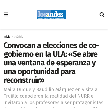
Inicio
Mérida
Convocan a elecciones de co-
gobierno en la ULA: «Se abre
una ventana de esperanza y
una oportunidad para
reconstruir»
Maira Duque y Baudilio Márquez en visita a
Trujillo conocieron la realidad del NURR e
invitaron a los profesores a ser protagonistas