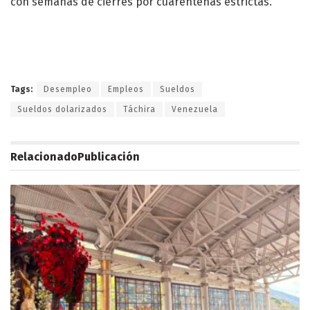
con semanas de cierres por cuarentenas estrictas.
Tags:
Desempleo
Empleos
Sueldos
Sueldos dolarizados
Táchira
Venezuela
Relacionado
Publicación