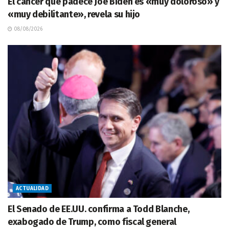
El cáncer que padece Joe Biden es «muy doloroso» y
«muy debilitante», revela su hijo
08/08/2026
ACTUALIDAD
El Senado de EE.UU. confirma a Todd Blanche,
exabogado de Trump, como fiscal general