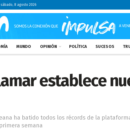
sábado, 8 agosto 2026
MÍA
MUNDO
OPINIÓN
POLÍTICA
SUCESOS
TRU
alamar establece n
eana ha batido todos los récords de la platafor
u primera semana