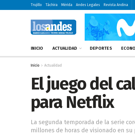
Trujillo
Táchira
Mérida
Andes Legales
Revista Andina
INICIO
ACTUALIDAD
DEPORTES
ECONO
Inicio
Actualidad
El juego del c
para Netflix
La segunda temporada de la serie cor
millones de horas de visionado en s