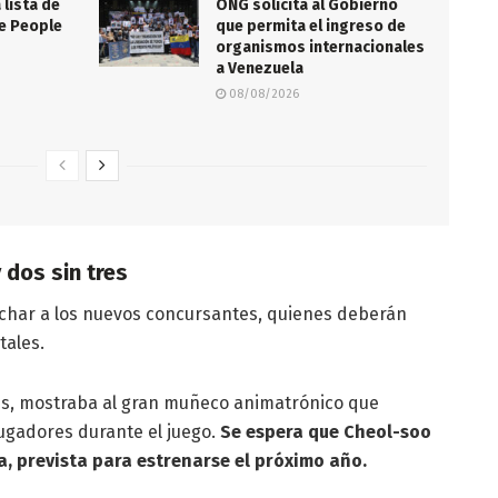
 lista de
ONG solicita al Gobierno
de People
que permita el ingreso de
organismos internacionales
a Venezuela
08/08/2026
 dos sin tres
char a los nuevos concursantes, quienes deberán
tales.
les, mostraba al gran muñeco animatrónico que
jugadores durante el juego.
Se espera que Cheol-soo
, prevista para estrenarse el próximo año.