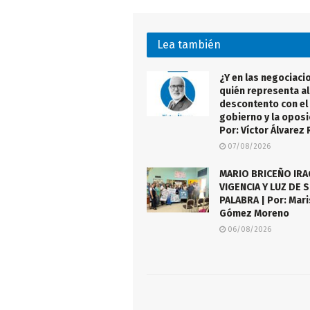
Lea también
¿Y en las negociaci
quién representa al
descontento con el
gobierno y la oposi
Por: Víctor Álvarez 
07/08/2026
MARIO BRICEÑO IR
VIGENCIA Y LUZ DE 
PALABRA | Por: Mari
Gómez Moreno
06/08/2026