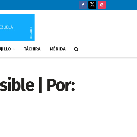
JILLO
TÁCHIRA
MÉRIDA
ible | Por: