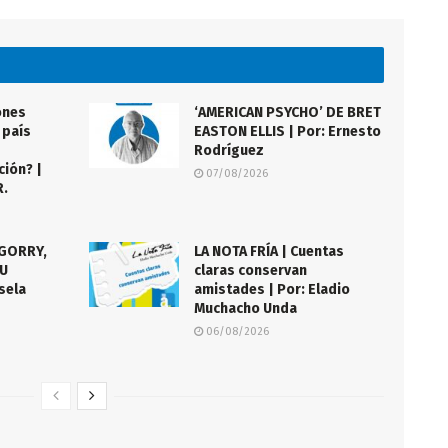
ones
‘AMERICAN PSYCHO’ DE BRET
 país
EASTON ELLIS | Por: Ernesto
Rodríguez
ción? |
07/08/2026
R.
AGORRY,
LA NOTA FRÍA | Cuentas
SU
claras conservan
sela
amistades | Por: Eladio
Muchacho Unda
06/08/2026