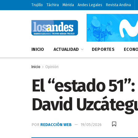
Trujillo
Táchira
Mérida
Andes Legales
Revista Andina
INICIO
ACTUALIDAD
DEPORTES
ECONO
Inicio
Opinión
El “estado 51”:
David Uzcáteg
POR
REDACCIÓN WEB
19/05/2026