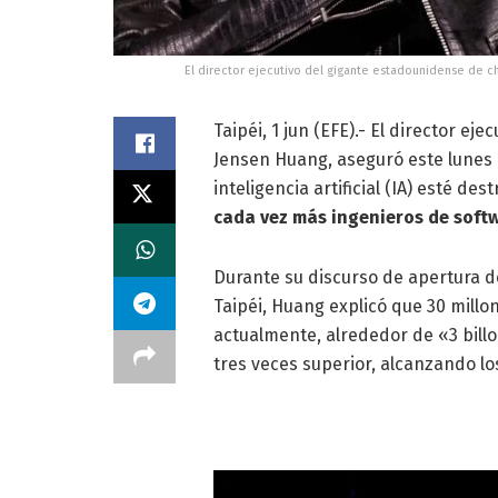
El director ejecutivo del gigante estadounidense de c
Taipéi, 1 jun (EFE).- El director e
Jensen Huang, aseguró este lunes 
inteligencia artificial (IA) esté d
cada vez más ingenieros de soft
Durante su discurso de apertura d
Taipéi, Huang explicó que 30 mill
actualmente, alrededor de «3 billo
tres veces superior, alcanzando los