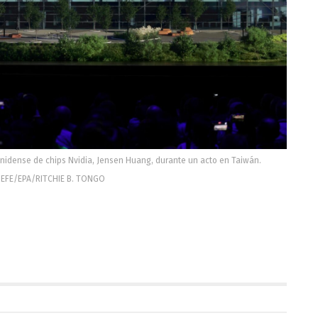
ounidense de chips Nvidia, Jensen Huang, durante un acto en Taiwán.
EFE/EPA/RITCHIE B. TONGO