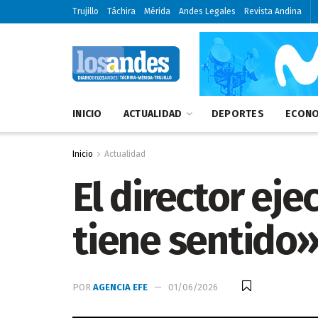
Trujillo
Táchira
Mérida
Andes Legales
Revista Andina
INICIO
ACTUALIDAD
DEPORTES
ECONO
Inicio
Actualidad
El director ej
tiene sentido»
POR
AGENCIA EFE
01/06/2026