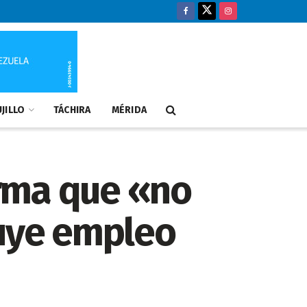
JILLO
TÁCHIRA
MÉRIDA
irma que «no
ruye empleo