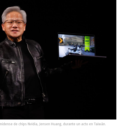
ounidense de chips Nvidia, Jensen Huang, durante un acto en Taiwán.