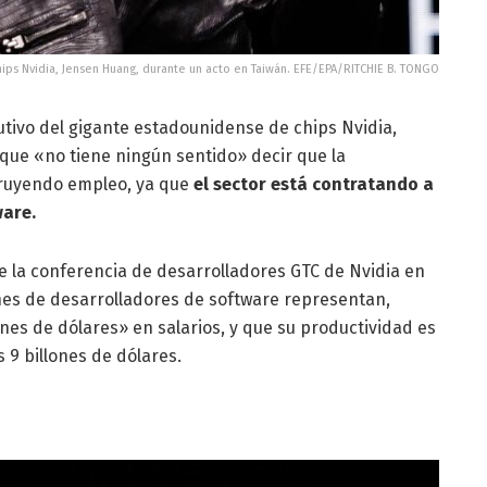
hips Nvidia, Jensen Huang, durante un acto en Taiwán. EFE/EPA/RITCHIE B. TONGO
jecutivo del gigante estadounidense de chips Nvidia,
que «no tiene ningún sentido» decir que la
estruyendo empleo, ya que
el sector está contratando a
ware.
e la conferencia de desarrolladores GTC de Nvidia en
ones de desarrolladores de software representan,
nes de dólares» en salarios, y que su productividad es
 9 billones de dólares.