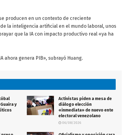
se producen en un contexto de creciente
 la inteligencia artificial en el mundo laboral, unos
brayar que la IA con impacto productivo real «ya ha
 IA ahora genera PIB», subrayó Huang.
tóbal
Activistas piden a mesa de
 Guaira y
diálogo elección
íticos
«inmediata» de nuevo ente
electoral venezolano
06/08/2026
l preso
Oficialismo y oposición cara