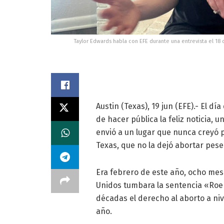
Taylor Edwards habla con EFE durante una entrevista el 18 d
Austin (Texas), 19 jun (EFE).- El d
de hacer pública la feliz noticia,
envió a un lugar que nunca creyó p
Texas, que no la dejó abortar pese 
Era febrero de este año, ocho me
Unidos tumbara la sentencia «Roe
décadas el derecho al aborto a niv
año.