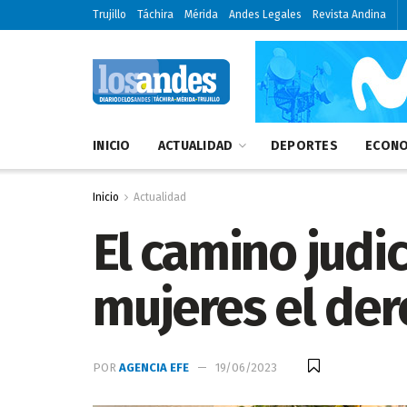
Trujillo
Táchira
Mérida
Andes Legales
Revista Andina
INICIO
ACTUALIDAD
DEPORTES
ECONO
Inicio
Actualidad
El camino judic
mujeres el der
POR
AGENCIA EFE
19/06/2023