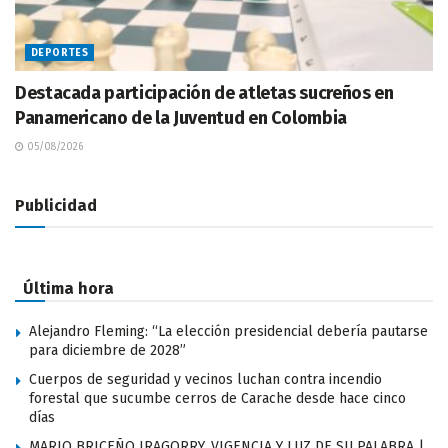
DEPORTES
Destacada participación de atletas sucreños en
Panamericano de la Juventud en Colombia
05/08/2026
Publicidad
Última hora
Alejandro Fleming: “La elección presidencial debería pautarse
para diciembre de 2028”
Cuerpos de seguridad y vecinos luchan contra incendio
forestal que sucumbe cerros de Carache desde hace cinco
días
MARIO BRICEÑO IRAGORRY, VIGENCIA Y LUZ DE SU PALABRA |