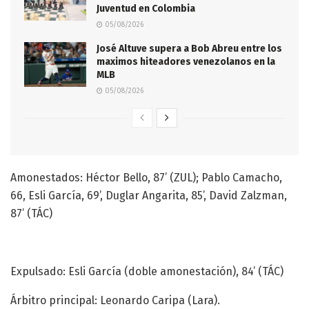
Juventud en Colombia
05/08/2026
José Altuve supera a Bob Abreu entre los
maximos hiteadores venezolanos en la
MLB
05/08/2026
Amonestados: Héctor Bello, 87’ (ZUL); Pablo Camacho,
66, Esli García, 69’, Duglar Angarita, 85’, David Zalzman,
87’ (TÁC)
Expulsado: Esli García (doble amonestación), 84’ (TÁC)
Árbitro principal: Leonardo Caripa (Lara).