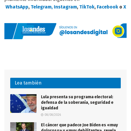
WhatsApp
,
Telegram,
Instagram
,
TikTok
,
Facebook
o
X
Lea también
Lula presenta su programa electoral:
defensa de la soberanía, seguridad e
igualdad
08/08/2026
El cáncer que padece Joe Biden es «muy
doloroso» y «muy debilitante», revela