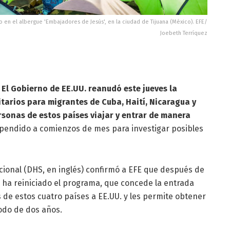
en el albergue 'Embajadores de Jesús', en la ciudad de Tijuana (México). EFE/
Joebeth Terríquez
-
El Gobierno de EE.UU. reanudó este jueves la
arios para migrantes de Cuba, Haití, Nicaragua y
rsonas de estos países viajar y entrar de manera
pendido a comienzos de mes para investigar posibles
ional (DHS, en inglés) confirmó a EFE que después de
ha reiniciado el programa, que concede la entrada
de estos cuatro países a EE.UU. y les permite obtener
odo de dos años.