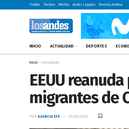
Trujillo
Táchira
Mérida
Andes Legales
Revista Andina
INICIO
ACTUALIDAD
DEPORTES
ECONO
Inicio
Actualidad
EEUU reanuda 
migrantes de C
POR
AGENCIA EFE
29/08/2024