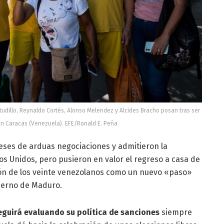
studillo, Reynaldo Cortés, Alonso Melendez y Alcides Bracho posan tras ser
en Caracas (Venezuela). EFE/Ronald E. Peña
eses de arduas negociaciones y admitieron la
s Unidos, pero pusieron en valor el regreso a casa de
ión de los veinte venezolanos como un nuevo «paso»
ierno de Maduro.
guirá evaluando su política de sanciones
siempre