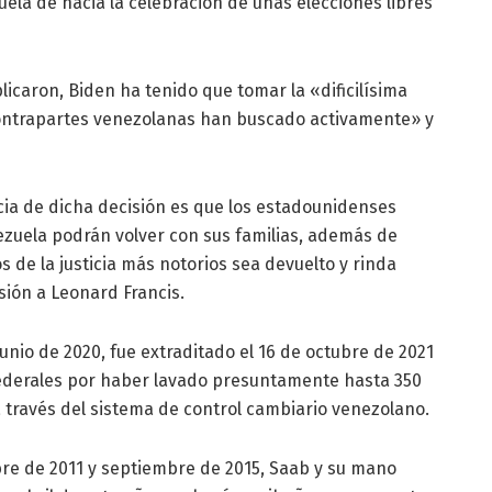
ela dé hacia la celebración de unas elecciones libres
licaron, Biden ha tenido que tomar la «dificilísima
contrapartes venezolanas han buscado activamente» y
ia de dicha decisión es que los estadounidenses
zuela podrán volver con sus familias, además de
s de la justicia más notorios sea devuelto y rinda
sión a Leonard Francis.
nio de 2020, fue extraditado el 16 de octubre de 2021
federales por haber lavado presuntamente hasta 350
 través del sistema de control cambiario venezolano.
re de 2011 y septiembre de 2015, Saab y su mano