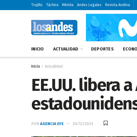
Trujillo
Táchira
Mérida
Andes Legales
Revista Andina
INICIO
ACTUALIDAD
DEPORTES
ECONO
Inicio
Actualidad
EE.UU. libera 
estadounidens
POR
AGENCIA EFE
20/12/2023