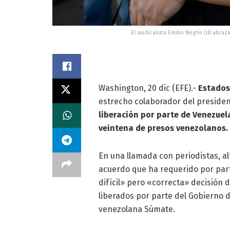
El sindicalista Emilio Negrín (d) abra
Washington, 20 dic (EFE).-
Estados
estrecho colaborador del preside
liberación por parte de Venezue
veintena de presos venezolanos.
En una llamada con periodistas, al
acuerdo que ha requerido por par
difícil» pero «correcta» decisión 
liberados por parte del Gobierno 
venezolana Súmate.