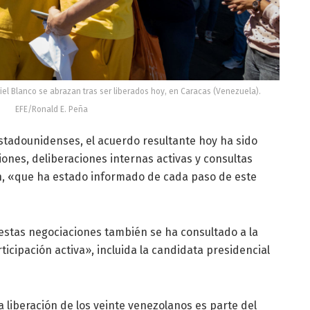
riel Blanco se abrazan tras ser liberados hoy, en Caracas (Venezuela).
EFE/Ronald E. Peña
stadounidenses, el acuerdo resultante hoy ha sido
ones, deliberaciones internas activas y consultas
n, «que ha estado informado de cada paso de este
estas negociaciones también se ha consultado a la
icipación activa», incluida la candidata presidencial
a liberación de los veinte venezolanos es parte del