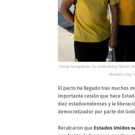
Desde la izquierda, los sindicalistas Néstor A
liberados hoy, 
El pacto ha llegado tras muchos m
importante cesión que hace Estado
diez estadounidenses y la liberac
democratizador por parte del Gob
Recalcaron que
Estados Unidos se