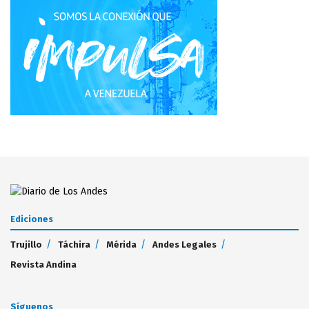
Ediciones
Trujillo
Táchira
Mérida
Andes Legales
Revista Andina
Síguenos