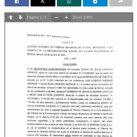
Página
1
/
1
Zoom
100%