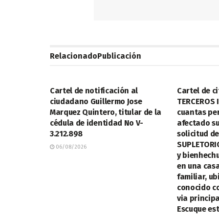
Relacionado
Publicación
LEGALES
LEGALES
Cartel de notificación al
Cartel de ci
ciudadano Guillermo Jose
TERCEROS I
Marquez Quintero, titular de la
cuantas pe
cédula de identidad No V-
afectado su
3.212.898
solicitud d
SUPLETORIO
06/08/2026
y bienhechu
en una cas
familiar, ub
conocido c
via princip
Escuque est