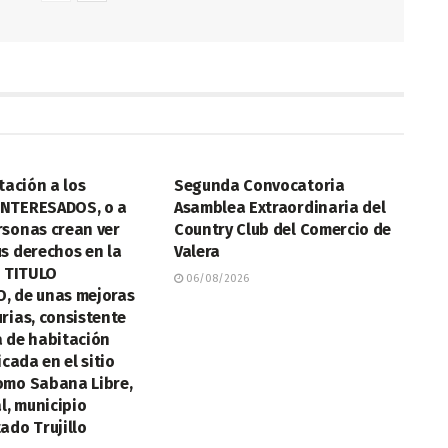
LEGALES
tación a los
Segunda Convocatoria
NTERESADOS, o a
Asamblea Extraordinaria del
rsonas crean ver
Country Club del Comercio de
s derechos en la
Valera
e TITULO
06/08/2026
, de unas mejoras
rias, consistente
a de habitación
icada en el sitio
omo Sabana Libre,
al, municipio
ado Trujillo