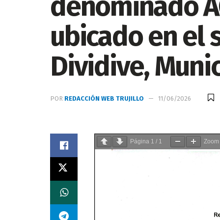
denominado A
ubicado en el 
Dividive, Munic
POR
REDACCIÓN WEB TRUJILLO
11/06/2026
Página
1
/
1
Zoo