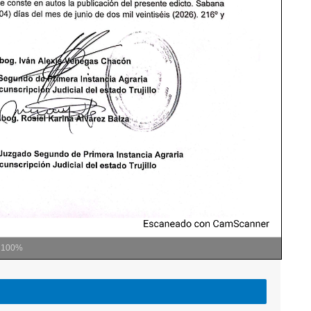
m
100%