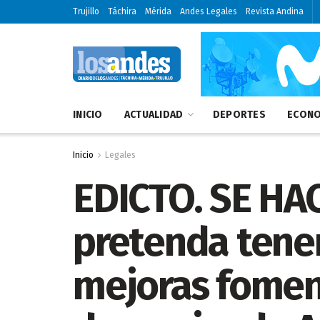
Trujillo
Táchira
Mérida
Andes Legales
Revista Andina
INICIO
ACTUALIDAD
DEPORTES
ECONO
Inicio
Legales
EDICTO. SE HAC
pretenda tener
mejoras fomen