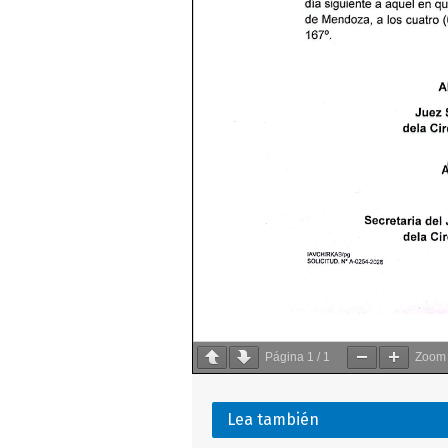
Página
1
/
1
Zoo
Lea también