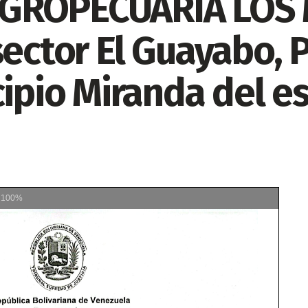
GROPECUARIA LOS
sector El Guayabo, P
ipio Miranda del es
m
100%