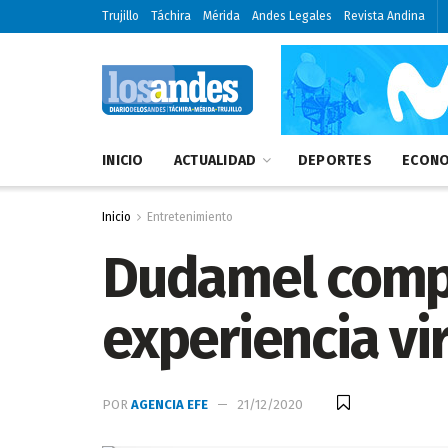
Trujillo
Táchira
Mérida
Andes Legales
Revista Andina
INICIO
ACTUALIDAD
DEPORTES
ECONO
Inicio
Entretenimiento
Dudamel compa
experiencia vir
POR
AGENCIA EFE
21/12/2020