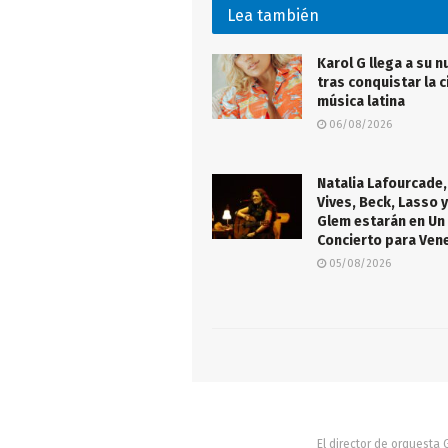
Lea también
Karol G llega a su n
tras conquistar la c
música latina
06/08/2026
Natalia Lafourcade,
Vives, Beck, Lasso y
Glem estarán en Un
Concierto para Ven
05/08/2026
El director de orquesta 