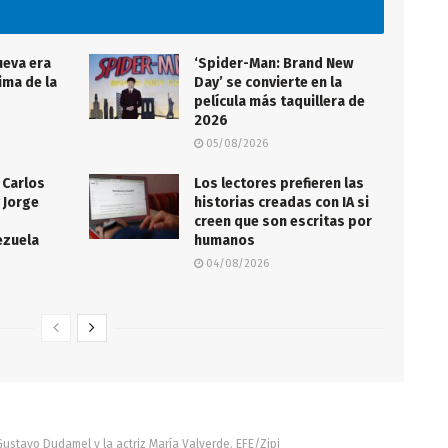
ueva era
‘Spider-Man: Brand New
ima de la
Day’ se convierte en la
película más taquillera de
2026
05/08/2026
 Carlos
Los lectores prefieren las
 Jorge
historias creadas con IA si
creen que son escritas por
ezuela
humanos
04/08/2026
Gustavo Dudamel y la actriz María Valverde. EFE/Zipi