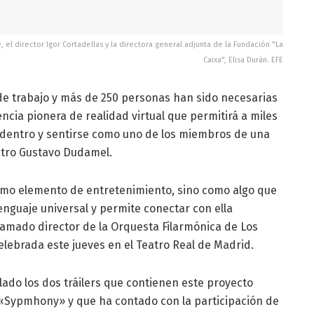
 el director Igor Cortadellas y la directora general adjunta de la Fundación "La
Caixa", Elisa Durán. EFE
 de trabajo y más de 250 personas han sido necesarias
cia pionera de realidad virtual que permitirá a miles
 dentro y sentirse como uno de los miembros de una
stro Gustavo Dudamel.
omo elemento de entretenimiento, sino como algo que
lenguaje universal y permite conectar con ella
amado director de la Orquesta Filarmónica de Los
lebrada este jueves en el Teatro Real de Madrid.
ado los dos tráilers que contienen este proyecto
 «Sypmhony» y que ha contado con la participación de