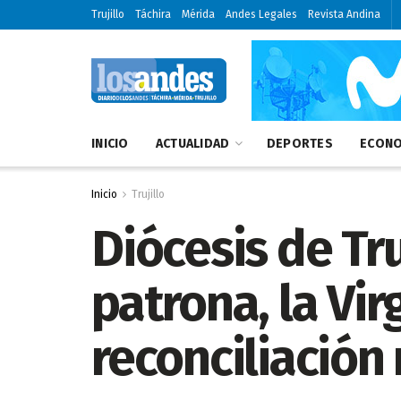
Trujillo
Táchira
Mérida
Andes Legales
Revista Andina
INICIO
ACTUALIDAD
DEPORTES
ECONO
Inicio
Trujillo
Diócesis de Tru
patrona, la Vir
reconciliación