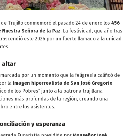
s de Trujillo conmemoró el pasado 24 de enero los
456
 Nuestra Señora de la Paz
. La festividad, que año tras
trascendió este 2026 por un fuerte llamado a la unidad
ntes.
 altar
marcada por un momento que la feligresía calificó de
 por la
imagen hiperrealista de San José Gregorio
ico de los Pobres” junto a la patrona trujillana
ociones más profundas de la región, creando una
ro entre los asistentes.
conciliación y esperanza
sagrada Eucaristía presidida por
Monseñor José