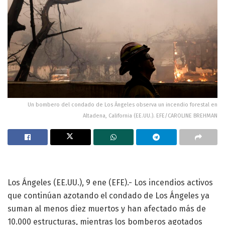
Un bombero del condado de Los Ángeles observa un incendio forestal en
Altadena, California (EE.UU.). EFE/CAROLINE BREHMAN
Los Ángeles (EE.UU.), 9 ene (EFE).- Los incendios activos
que continúan azotando el condado de Los Ángeles ya
suman al menos diez muertos y han afectado más de
10.000 estructuras, mientras los bomberos agotados