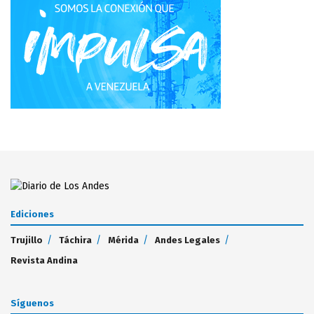
Ediciones
Trujillo
Táchira
Mérida
Andes Legales
Revista Andina
Síguenos