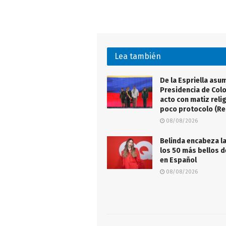
Lea también
De la Espriella asu
Presidencia de Col
acto con matiz reli
poco protocolo (R
08/08/2026
Belinda encabeza la
los 50 más bellos 
en Español
08/08/2026