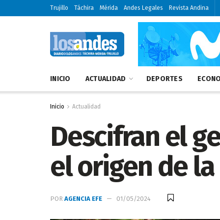
Trujillo
Táchira
Mérida
Andes Legales
Revista Andina
INICIO
ACTUALIDAD
DEPORTES
ECONO
Inicio
Actualidad
Descifran el g
el origen de la
POR
AGENCIA EFE
01/05/2024