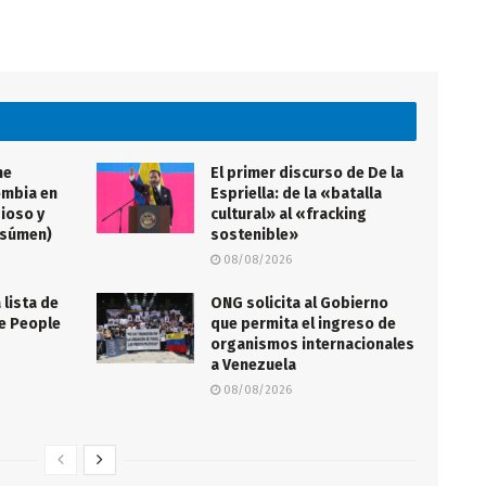
me
El primer discurso de De la
ombia en
Espriella: de la «batalla
gioso y
cultural» al «fracking
esúmen)
sostenible»
08/08/2026
 lista de
ONG solicita al Gobierno
de People
que permita el ingreso de
organismos internacionales
a Venezuela
08/08/2026