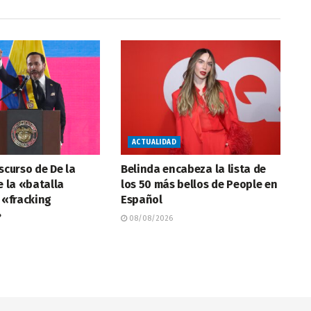
ACTUALIDAD
iscurso de De la
Belinda encabeza la lista de
e la «batalla
los 50 más bellos de People en
l «fracking
Español
»
08/08/2026