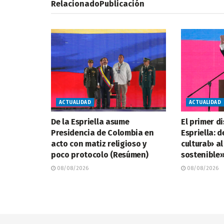
Relacionado
Publicación
ACTUALIDAD
ACTUALIDAD
De la Espriella asume
El primer d
Presidencia de Colombia en
Espriella: d
acto con matiz religioso y
cultural» a
poco protocolo (Resúmen)
sostenible
08/08/2026
08/08/2026