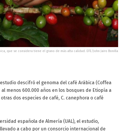
ica, que se considera tiene el grano de más alta calidad. EFE/John Jairo Bonilla
 estudio descifró el genoma del café Arábica (Coffea
e al menos 600.000 años en los bosques de Etiopía a
e otras dos especies de café, C. canephora o café
rsidad española de Almería (UAL), el estudio,
llevado a cabo por un consorcio internacional de