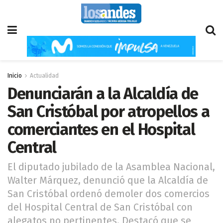
Inicio
Actualidad
Denunciarán a la Alcaldía de
San Cristóbal por atropellos a
comerciantes en el Hospital
Central
El diputado jubilado de la Asamblea Nacional,
Walter Márquez, denunció que la Alcaldía de
San Cristóbal ordenó demoler dos comercios
del Hospital Central de San Cristóbal con
alegatos no pertinentes. Destacó que se