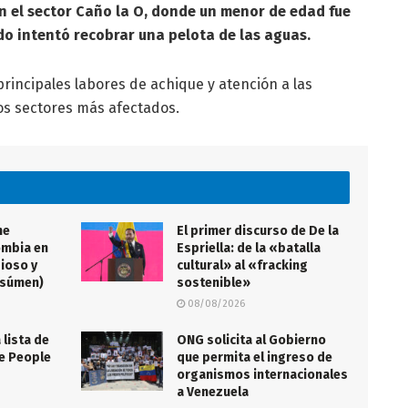
en el sector Caño la O, donde un menor de edad fue
do intentó recobrar una pelota de las aguas.
principales labores de achique y atención a las
os sectores más afectados.
me
El primer discurso de De la
ombia en
Espriella: de la «batalla
gioso y
cultural» al «fracking
esúmen)
sostenible»
08/08/2026
 lista de
ONG solicita al Gobierno
de People
que permita el ingreso de
organismos internacionales
a Venezuela