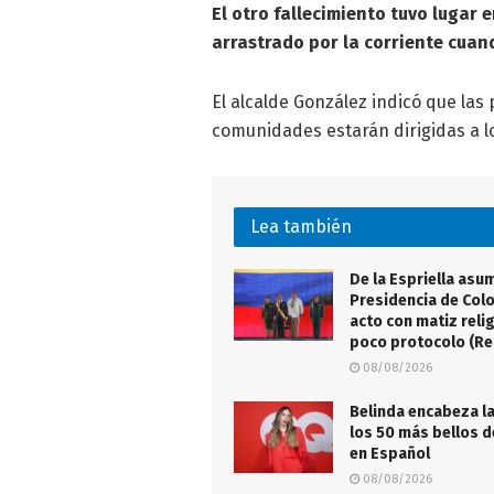
El otro fallecimiento tuvo lugar 
arrastrado por la corriente cuan
El alcalde González indicó que las 
comunidades estarán dirigidas a l
Lea también
De la Espriella asu
Presidencia de Col
acto con matiz reli
poco protocolo (R
08/08/2026
Belinda encabeza la
los 50 más bellos 
en Español
08/08/2026