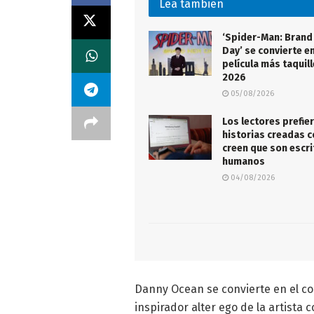
Lea también
‘Spider-Man: Brand
Day’ se convierte en
película más taquil
2026
05/08/2026
Los lectores prefier
historias creadas co
creen que son escri
humanos
04/08/2026
Danny Ocean se convierte en el co 
inspirador alter ego de la artista