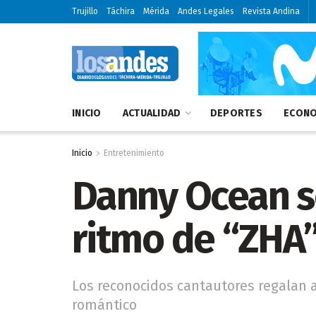
Trujillo
Táchira
Mérida
Andes Legales
Revista Andina
INICIO
ACTUALIDAD
DEPORTES
ECONO
Inicio
Entretenimiento
Danny Ocean se
ritmo de “ZHA
Los reconocidos cantautores regalan a
romántico