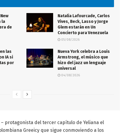
 New
Natalia Lafourcade, Carlos
 la
Vives, Beck, Lasso y Jorge
lera de
Glem estarán en Un
Concierto para Venezuela
05/08/2026
en las
Nueva York celebra a Louis
n IA si
Armstrong, el músico que
tas por
hizo del jazz un lenguaje
universal
04/08/2026
– protagonista del tercer capítulo de Yeliana el
 colombiana Greeicy que sigue conmoviendo a los