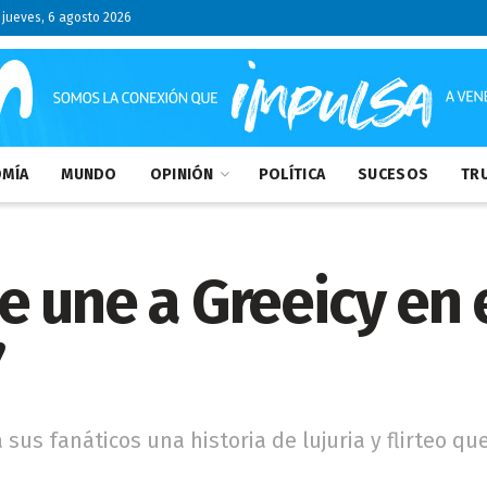
jueves, 6 agosto 2026
MÍA
MUNDO
OPINIÓN
POLÍTICA
SUCESOS
TRU
 une a Greeicy en el
”
 sus fanáticos una historia de lujuria y flirteo 