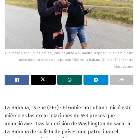
El cubano Dariel Cruz García (i) camina junto a su madre Yaquelin Cruz García este
miércoles, su salida de la prisión 1580 en La Habana (Cuba). EFE/ Ernesto
Mastrascusa
La Habana, 15 ene (EFE).- El Gobierno cubano inició este
miércoles las excarcelaciones de 553 presos que
anunció ayer tras la decisión de Washington de sacar a
La Habana de su lista de países que patrocinan el