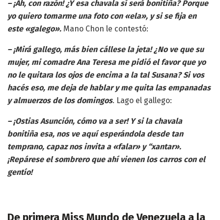
– ¡Ah, con razón! ¿Y esa chavala sí será bonitiña? Porque
yo quiero tomarme una foto con «ela», y si se fija en
este «galego».
Mano Chon le contestó:
– ¡Mirá gallego, más bien cállese la jeta! ¿No ve que su
mujer, mi comadre Ana Teresa me pidió el favor que yo
no le quitara los ojos de encima a la tal Susana? Si vos
hacés eso, me deja de hablar y me quita las empanadas
y almuerzos de los domingos
. Lago el gallego:
– ¡Ostias Asunción, cómo va a ser! Y si la chavala
bonitiña esa, nos ve aquí esperándola desde tan
temprano, capaz nos invita a «falar» y “xantar».
¡Repárese el sombrero que ahí vienen los carros con el
gentío!
De primera Miss Mundo de Venezuela a la