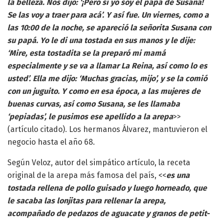
la belleza. Nos dijo: ‘¡Pero si yo soy el papá de Susana!
Se las voy a traer para acá’. Y así fue. Un viernes, como a
las 10:00 de la noche, se apareció la señorita Susana con
su papá. Yo le di una tostada en sus manos y le dije:
‘Mire, esta tostadita se la preparó mi mamá
especialmente y se va a llamar La Reina, así como lo es
usted’. Ella me dijo: ‘Muchas gracias, mijo’, y se la comió
con un juguito. Y como en esa época, a las mujeres de
buenas curvas, así como Susana, se les llamaba
‘pepiadas’, le pusimos ese apellido a la arepa
>>
(artículo citado). Los hermanos Álvarez, mantuvieron el
negocio hasta el año 68.
Según Veloz, autor del simpático artículo, la receta
original de la arepa más famosa del país, <<
es una
tostada rellena de pollo guisado y luego horneado, que
le sacaba las lonjitas para rellenar la arepa,
acompañado de pedazos de aguacate y granos de petit-