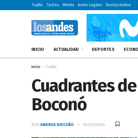
Trujillo
Táchira
Mérida
Andes Legales
Revista Andina
INICIO
ACTUALIDAD
DEPORTES
ECONO
Inicio
Trujillo
Cuadrantes de 
Boconó
POR
ANDREA BRICEÑO
05/02/2024