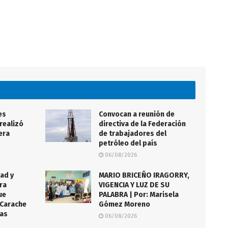
es
Convocan a reunión de
realizó
directiva de la Federación
lera
de trabajadores del
petróleo del país
06/08/2026
ad y
MARIO BRICEÑO IRAGORRY,
ra
VIGENCIA Y LUZ DE SU
ue
PALABRA | Por: Marisela
 Carache
Gómez Moreno
ías
06/08/2026