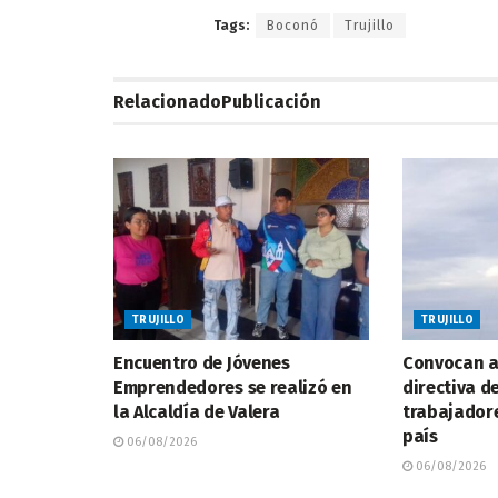
Tags:
Boconó
Trujillo
Relacionado
Publicación
TRUJILLO
TRUJILLO
Encuentro de Jóvenes
Convocan a
Emprendedores se realizó en
directiva d
la Alcaldía de Valera
trabajadore
país
06/08/2026
06/08/2026