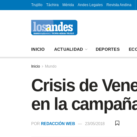
Trujillo
Táchira
Mérida
Andes Legales
Revista Andina
INICIO
ACTUALIDAD
DEPORTES
EC
Inicio
Mundo
Crisis de Vene
en la campaña
POR
REDACCIÓN WEB
23/05/2018