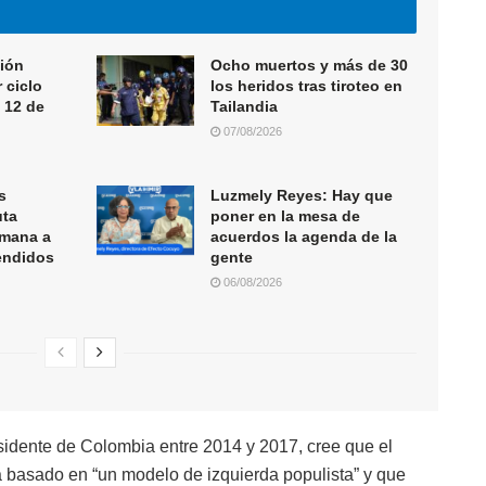
ión
Ocho muertos y más de 30
 ciclo
los heridos tras tiroteo en
 12 de
Tailandia
07/08/2026
s
Luzmely Reyes: Hay que
uta
poner en la mesa de
emana a
acuerdos la agenda de la
tendidos
gente
06/08/2026
esidente de Colombia entre 2014 y 2017, cree que el
 basado en “un modelo de izquierda populista” y que