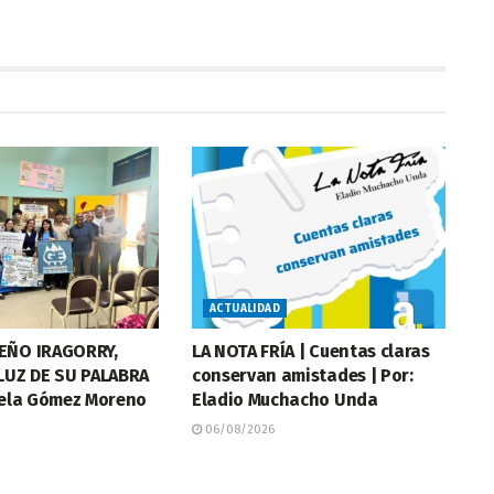
ACTUALIDAD
EÑO IRAGORRY,
LA NOTA FRÍA | Cuentas claras
 LUZ DE SU PALABRA
conservan amistades | Por:
isela Gómez Moreno
Eladio Muchacho Unda
06/08/2026