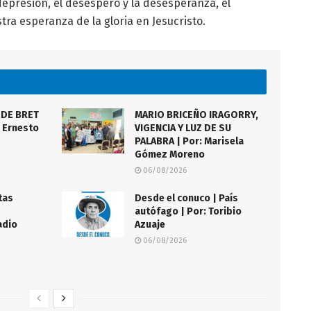
depresión, el desespero y la desesperanza, el
ra esperanza de la gloria en Jesucristo.
 DE BRET
MARIO BRICEÑO IRAGORRY,
: Ernesto
VIGENCIA Y LUZ DE SU
PALABRA | Por: Marisela
Gómez Moreno
06/08/2026
tas
Desde el conuco | País
autófago | Por: Toribio
adio
Azuaje
06/08/2026