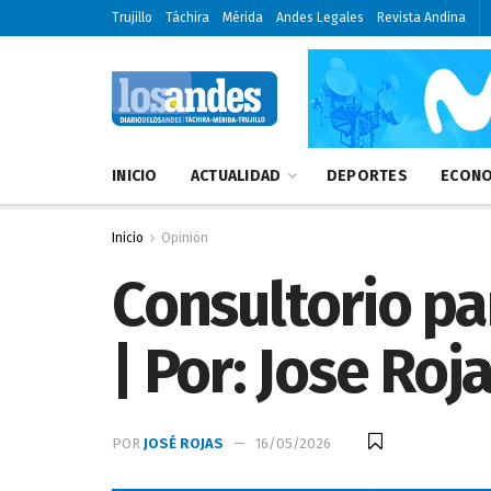
Trujillo
Táchira
Mérida
Andes Legales
Revista Andina
INICIO
ACTUALIDAD
DEPORTES
ECONO
Inicio
Opinión
Consultorio pa
| Por: Jose Roj
POR
JOSÉ ROJAS
16/05/2026