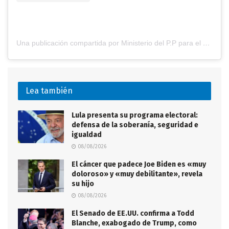
Una publicación compartida por Ministerio del P.P para el Servicio Penitenciario (@minserviciopenitenciario_ve)
Lea también
Lula presenta su programa electoral:
defensa de la soberanía, seguridad e
igualdad
08/08/2026
El cáncer que padece Joe Biden es «muy
doloroso» y «muy debilitante», revela
su hijo
08/08/2026
El Senado de EE.UU. confirma a Todd
Blanche, exabogado de Trump, como