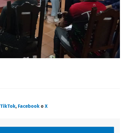
n
TikTok
,
Facebook
o
X