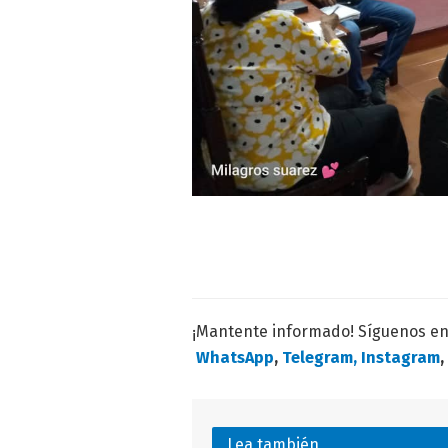
¡Mantente informado! Síguenos e
WhatsApp
,
Telegram,
Instagram
,
Lea también