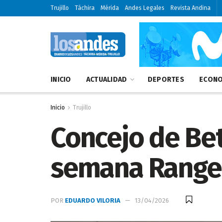
Trujillo
Táchira
Mérida
Andes Legales
Revista Andina
INICIO
ACTUALIDAD
DEPORTES
ECONO
Inicio
Trujillo
Concejo de Bet
semana Range
POR
EDUARDO VILORIA
13/04/2026