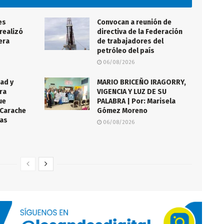
es
Convocan a reunión de
realizó
directiva de la Federación
lera
de trabajadores del
petróleo del país
06/08/2026
ad y
MARIO BRICEÑO IRAGORRY,
ra
VIGENCIA Y LUZ DE SU
ue
PALABRA | Por: Marisela
 Carache
Gómez Moreno
ías
06/08/2026