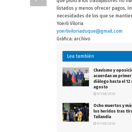
que pidió a los trabajadores no ha
listados y menos ofrecer pagos. I
necesidades de los que se mantien
Yoerli Viloria
yoerliviloriaduque@gmail.com
Gráfica: archivo
Lea también
Chavismo y oposici
acuerdan un primer 
diálogo hasta el 12
agosto
07/08/2026
Ocho muertos y má
los heridos tras ti
Tailandia
07/08/2026