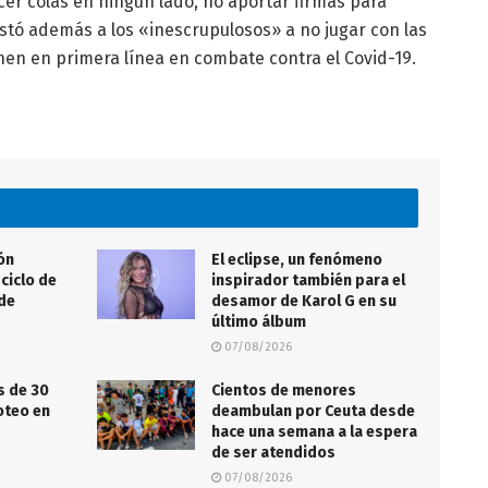
cer colas en ningún lado, no aportar firmas para
nstó además a los «inescrupulosos» a no jugar con las
en en primera línea en combate contra el Covid-19.
ón
El eclipse, un fenómeno
ciclo de
inspirador también para el
 de
desamor de Karol G en su
último álbum
07/08/2026
s de 30
Cientos de menores
roteo en
deambulan por Ceuta desde
hace una semana a la espera
de ser atendidos
07/08/2026