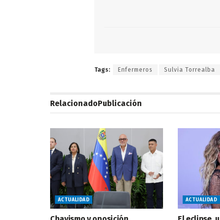
Tags:
Enfermeros
Sulvia Torrealba
Relacionado
Publicación
ACTUALIDAD
ACTUALIDAD
Chavismo y oposición
El eclipse,