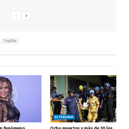
Trujillo
ACTUALIDAD
 un fenómeno
Ocho muertos y más de 30 los