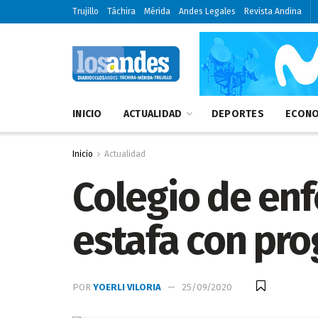
Trujillo
Táchira
Mérida
Andes Legales
Revista Andina
INICIO
ACTUALIDAD
DEPORTES
ECONO
Inicio
Actualidad
Colegio de enf
estafa con pr
POR
YOERLI VILORIA
25/09/2020