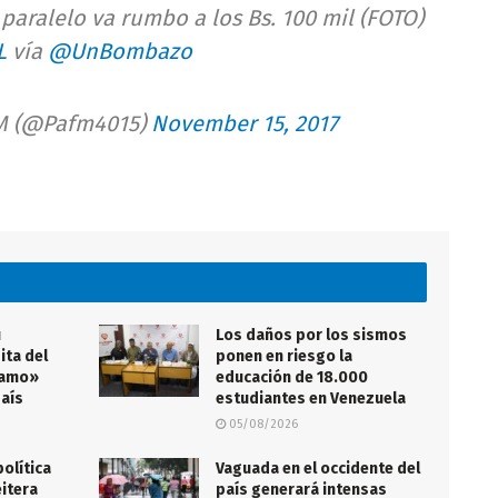
aralelo va rumbo a los Bs. 100 mil (FOTO)
L
vía
@UnBombazo
M (@Pafm4015)
November 15, 2017
ú
Los daños por los sismos
ita del
ponen en riesgo la
samo»
educación de 18.000
país
estudiantes en Venezuela
05/08/2026
olítica
Vaguada en el occidente del
eitera
país generará intensas