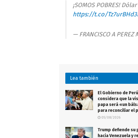
¡SOMOS POBRES! Dólar p
https://t.co/Tz7urBHd3
— FRANCISCO A PEREZ 
Lea también
El Gobierno de Per
considera que la vis
papa será «un bál
para reconciliar el 
05/08/2026
Trump defiende su p
hacia Venezuela y r