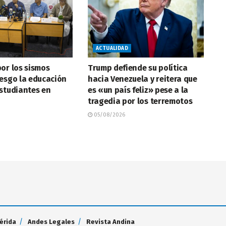
ACTUALIDAD
or los sismos
Trump defiende su política
esgo la educación
hacia Venezuela y reitera que
studiantes en
es «un país feliz» pese a la
tragedia por los terremotos
05/08/2026
érida
Andes Legales
Revista Andina