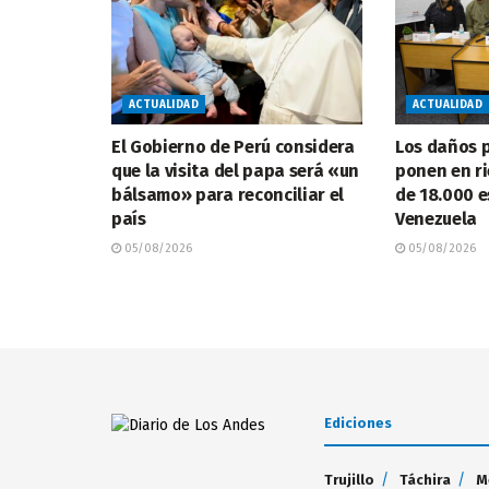
ACTUALIDAD
ACTUALIDAD
El Gobierno de Perú considera
Los daños p
que la visita del papa será «un
ponen en ri
bálsamo» para reconciliar el
de 18.000 e
país
Venezuela
05/08/2026
05/08/2026
Ediciones
Trujillo
Táchira
M