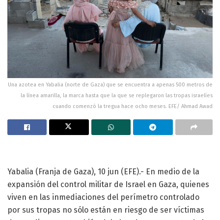
Una azotea en Yabalia (norte de Gaza) que se encuentra a apenas 500 metros de
la línea amarilla, la marca hasta que la que se replegaron las tropas israelíes
cuando comenzó la tregua hace ocho meses. EFE/ Ahmad Awad
Yabalia (Franja de Gaza), 10 jun (EFE).- En medio de la
expansión del control militar de Israel en Gaza, quienes
viven en las inmediaciones del perímetro controlado
por sus tropas no sólo están en riesgo de ser víctimas