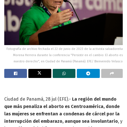
Fotografía de archivo fechada el 22 de junio de 2023 de la activista salvadoreña
Morena Herrera durante la conferencia "Persistir en el cambio: El aborto es
nuestro derecho", en Ciudad de Panamá (Panamá). EFE/ Bienvenido Velasco
Ciudad de Panamá, 28 jul (EFE).-
La región del mundo
que más penaliza el aborto es Centroamérica, donde
las mujeres se enfrentan a condenas de cárcel por la
interrupción del embarazo, aunque sea involuntario
, y