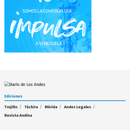
Ediciones
Trujillo
Táchira
Mérida
Andes Legales
Revista Andina