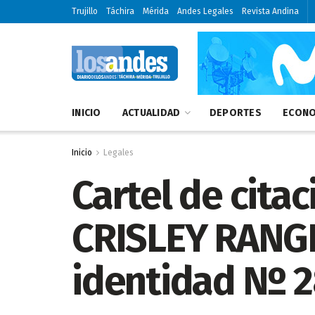
Trujillo
Táchira
Mérida
Andes Legales
Revista Andina
INICIO
ACTUALIDAD
DEPORTES
ECONO
Inicio
Legales
Cartel de cita
CRISLEY RANGEL
identidad Nº 2