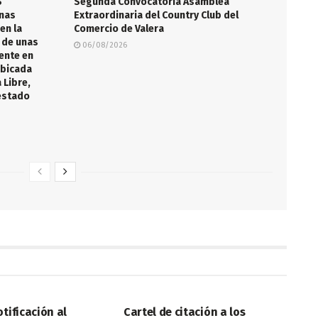
S
Segunda Convocatoria Asamblea
nas
Extraordinaria del Country Club del
en la
Comercio de Valera
 de unas
06/08/2026
ente en
ubicada
 Libre,
 estado
LEGALES
otificación al
Cartel de citación a los