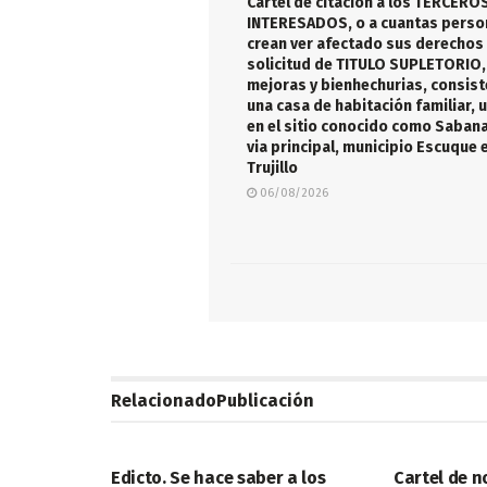
Cartel de citación a los TERCERO
INTERESADOS, o a cuantas perso
crean ver afectado sus derechos 
solicitud de TITULO SUPLETORIO,
mejoras y bienhechurias, consist
una casa de habitación familiar, 
en el sitio conocido como Sabana
via principal, municipio Escuque
Trujillo
06/08/2026
Relacionado
Publicación
LEGALES
LEGALES
Edicto. Se hace saber a los
Cartel de n