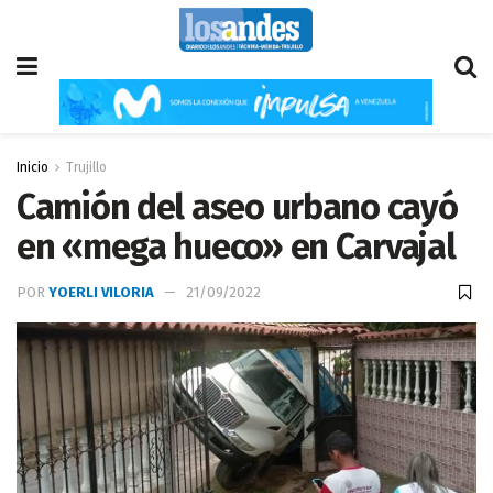
Inicio
Trujillo
Camión del aseo urbano cayó
en «mega hueco» en Carvajal
POR
YOERLI VILORIA
21/09/2022