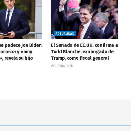
ACTUALIDAD
ue padece Joe Biden
El Senado de EE.UU. confirma a
loroso» y «muy
Todd Blanche, exabogado de
, revela su hijo
Trump, como fiscal general
08/08/2026