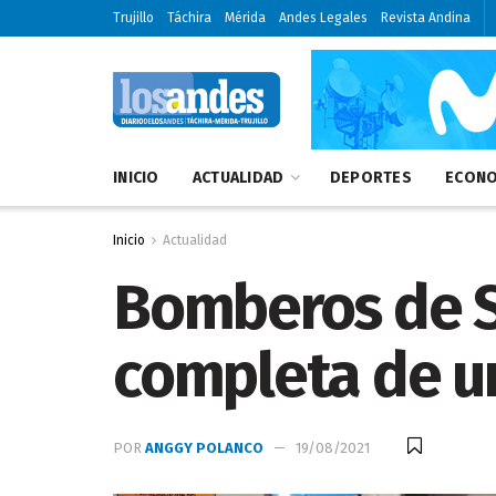
Trujillo
Táchira
Mérida
Andes Legales
Revista Andina
INICIO
ACTUALIDAD
DEPORTES
ECONO
Inicio
Actualidad
Bomberos de Sa
completa de u
POR
ANGGY POLANCO
19/08/2021