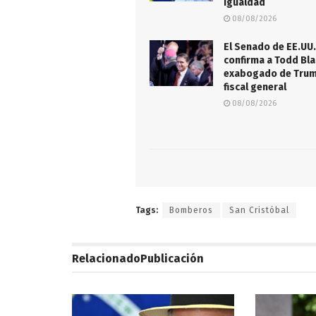
igualdad
08/08/2026
El Senado de EE.UU.
confirma a Todd Bla
exabogado de Tru
fiscal general
08/08/2026
Tags:
Bomberos
San Cristóbal
Relacionado
Publicación