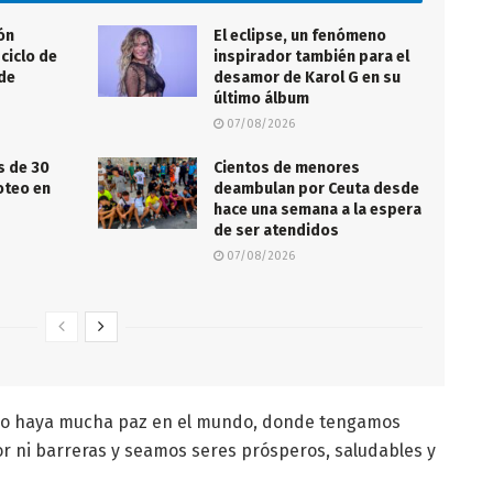
ón
El eclipse, un fenómeno
ciclo de
inspirador también para el
 de
desamor de Karol G en su
último álbum
07/08/2026
s de 30
Cientos de menores
roteo en
deambulan por Ceuta desde
hace una semana a la espera
de ser atendidos
07/08/2026
seo haya mucha paz en el mundo, donde tengamos
or ni barreras y seamos seres prósperos, saludables y