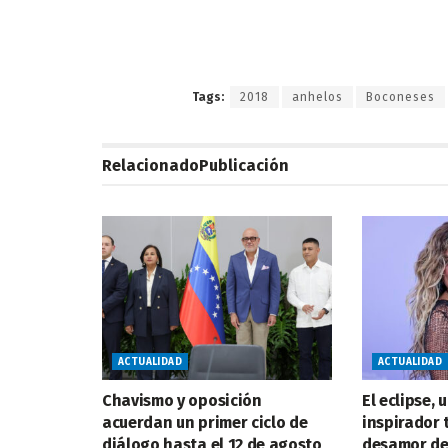
Tags:
2018
anhelos
Boconeses
Relacionado
Publicación
ACTUALIDAD
ACTUALIDAD
Chavismo y oposición
El eclipse,
acuerdan un primer ciclo de
inspirador 
diálogo hasta el 12 de agosto
desamor de 