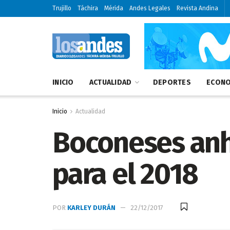
Trujillo
Táchira
Mérida
Andes Legales
Revista Andina
INICIO
ACTUALIDAD
DEPORTES
ECONO
Inicio
Actualidad
Boconeses an
para el 2018
POR
KARLEY DURÁN
22/12/2017