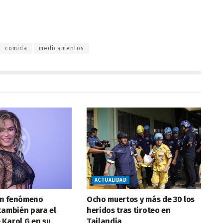
comida
medicamentos
ACTUALIDAD
 un fenómeno
Ocho muertos y más de 30 los
también para el
heridos tras tiroteo en
Karol G en su
Tailandia