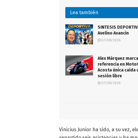
Lea también
SINTESIS DEPORTIVA
Avelino Avancin
07/08/2026
Alex Márquez marca
referencia en Moto
Acosta única caída 
sesión libre
07/08/2026
Vinicius Junior ha sido, a su vez, 
repartido seis asistencias y ha mar