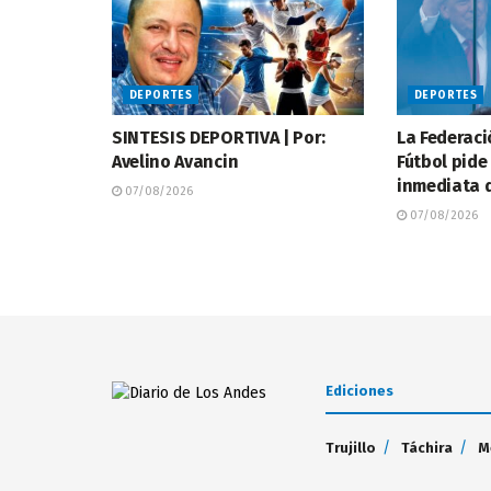
DEPORTES
DEPORTES
SINTESIS DEPORTIVA | Por:
La Federac
Avelino Avancin
Fútbol pide
inmediata d
07/08/2026
07/08/2026
Ediciones
Trujillo
Táchira
M