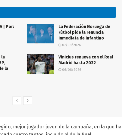
 | Por:
La Federación Noruega de
Fútbol pide la renuncia
inmediata de Infantino
07/08/2026
 la
Vinicius renueva con el Real
GP,
Madrid hasta 2032
de la
06/08/2026
elegido, mejor jugador joven de la campaña, en la que ha
cado cuatro tantos, incluido el de la final.