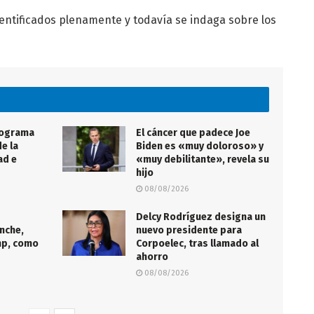
dentificados plenamente y todavía se indaga sobre los
rograma
El cáncer que padece Joe
e la
Biden es «muy doloroso» y
ad e
«muy debilitante», revela su
hijo
08/08/2026
Delcy Rodríguez designa un
nche,
nuevo presidente para
mp, como
Corpoelec, tras llamado al
ahorro
08/08/2026