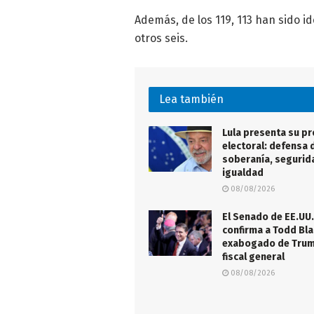
Además, de los 119, 113 han sido i
otros seis.
Lea también
Lula presenta su p
electoral: defensa d
soberanía, segurid
igualdad
08/08/2026
El Senado de EE.UU.
confirma a Todd Bla
exabogado de Tru
fiscal general
08/08/2026