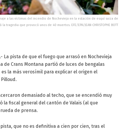
e a las víctimas del incendio de Nochevieja en la estación de esquí suiza de
ió la tragedia que provocó unos de 40 muertos. EFE/EPA/JEAN-CHRISTOPHE BOTT
.- La pista de que el fuego que arrasó en Nochevieja
iza de Crans Montana partió de luces de bengalas
s la más verosímil para explicar el origen el
 Pilloud.
 acercaron demasiado al techo, que se encendió muy
 la fiscal general del cantón de Valais (al que
 rueda de prensa.
ista, que no es definitiva a cien por cien, tras el