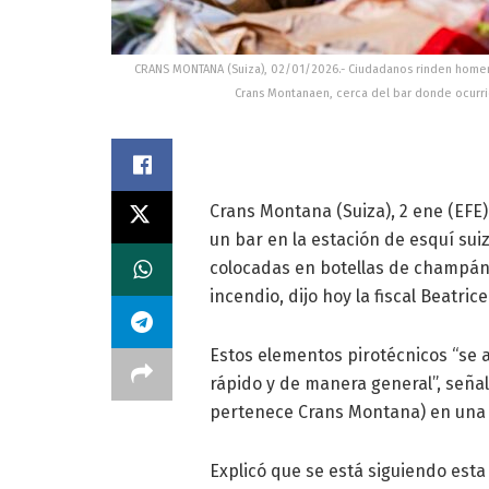
CRANS MONTANA (Suiza), 02/01/2026.- Ciudadanos rinden homenaj
Crans Montanaen, cerca del bar donde ocurr
Crans Montana (Suiza), 2 ene (EFE)
un bar en la estación de esquí su
colocadas en botellas de champán e
incendio, dijo hoy la fiscal Beatrice
Estos elementos pirotécnicos “se
rápido y de manera general”, señaló
pertenece Crans Montana) en una
Explicó que se está siguiendo esta p