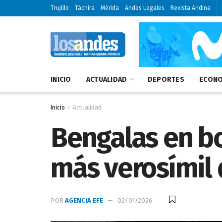
Trujillo
Táchira
Mérida
Andes Legales
Revista Andina
INICIO
ACTUALIDAD
DEPORTES
ECONO
Inicio
Actualidad
Bengalas en bo
más verosímil 
POR
AGENCIA EFE
02/01/2026